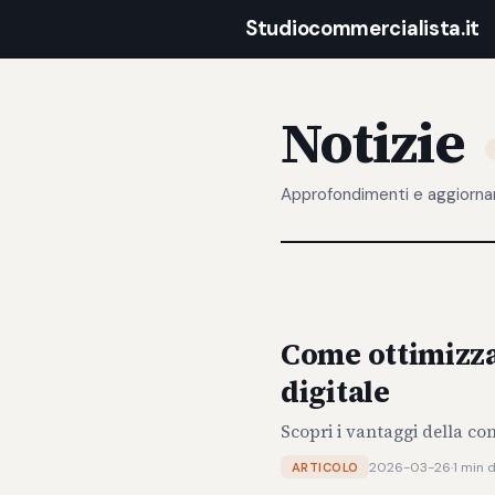
Studiocommercialista.it
Notizie
Approfondimenti e aggiorna
Come ottimizzar
digitale
Scopri i vantaggi della con
2026-03-26
·
1 min d
ARTICOLO