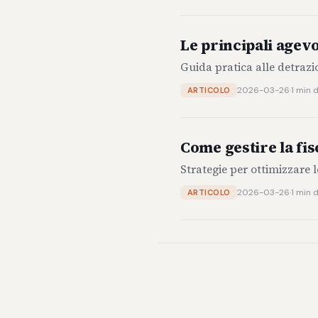
Le principali agevol
Guida pratica alle detrazio
2026-03-26
·
1 min d
ARTICOLO
Come gestire la fis
Strategie per ottimizzare 
2026-03-26
·
1 min d
ARTICOLO